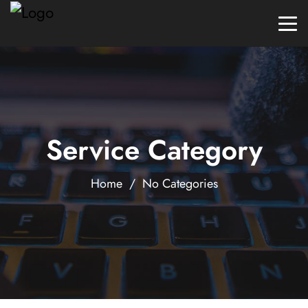
Service Category
Home
/ No Categories